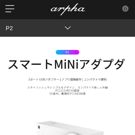
P2
パラメータ
概要